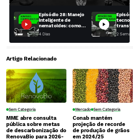
Episódio 28: Manejo
Episódio 
inteligente de
tecnologi
nematoides: como
transfor
aumentar a
fábricas 
4 Dias ⁮
2 Semanas ⁮
produtividade das
soqueiras?
Artigo Relacionado
Sem Categoria
Mercado
Sem Categoria
MME abre consulta
Conab mantém
pública sobre metas
projeção de recorde
de descarbonização do
de produção de grãos
RenovaBio para 2026-
em 2024/25