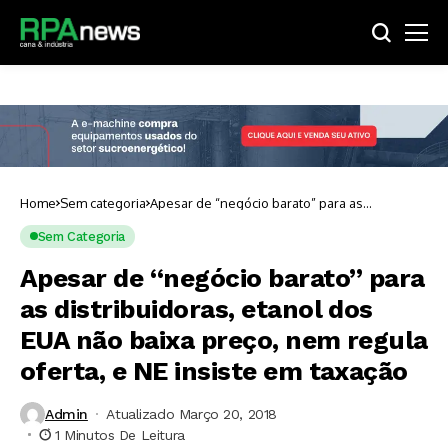
Home
Sem categoria
Apesar de “negócio barato” para as
distribuidoras, etanol dos EUA não baixa
preço, nem regula oferta, e NE insiste em
Sem Categoria
taxação
Apesar de “negócio barato” para
as distribuidoras, etanol dos
EUA não baixa preço, nem regula
oferta, e NE insiste em taxação
Admin
Atualizado Março 20, 2018
1 Minutos De Leitura