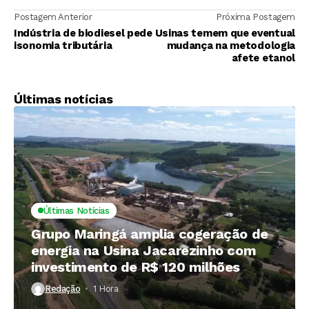
Postagem Anterior
Próxima Postagem
Indústria de biodiesel pede
Usinas temem que eventual
isonomia tributária
mudança na metodologia
afete etanol
Últimas notícias
Últimas Notícias
Grupo Maringá amplia cogeração de
energia na Usina Jacarezinho com
investimento de R$ 120 milhões
Redação
1 Hora ⁮