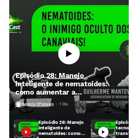
Episódio 28: Manejo
inteligente de nematoides:
como aumentar a
produtividade das soqueiras?
Revista RPanews
1 Dia ⁮
Episódio 28: Manejo
Episódio 
inteligente de
tecnologi
nematoides: como
transfor