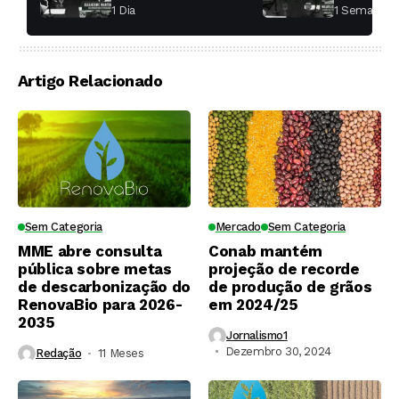
aumentar a
fábricas 
1 Dia ⁮
1 Semana ⁮
produtividade das
soqueiras?
Artigo Relacionado
Sem Categoria
Mercado
Sem Categoria
MME abre consulta
Conab mantém
pública sobre metas
projeção de recorde
de descarbonização do
de produção de grãos
RenovaBio para 2026-
em 2024/25
2035
Jornalismo1
Dezembro 30, 2024
Redação
11 Meses ⁮