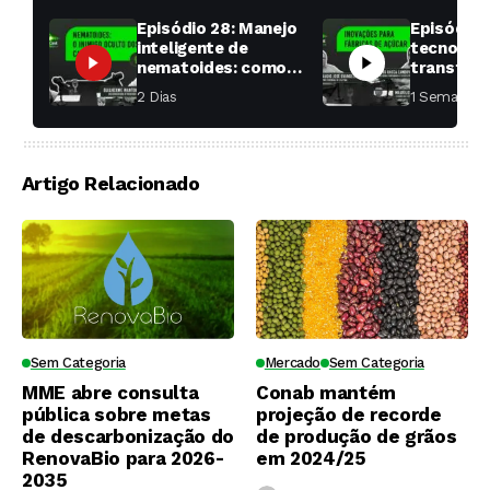
Episódio 28: Manejo
Episódio 
inteligente de
tecnologi
nematoides: como
transfor
aumentar a
fábricas 
2 Dias ⁮
1 Semana ⁮
produtividade das
soqueiras?
Artigo Relacionado
Sem Categoria
Mercado
Sem Categoria
MME abre consulta
Conab mantém
pública sobre metas
projeção de recorde
de descarbonização do
de produção de grãos
RenovaBio para 2026-
em 2024/25
2035