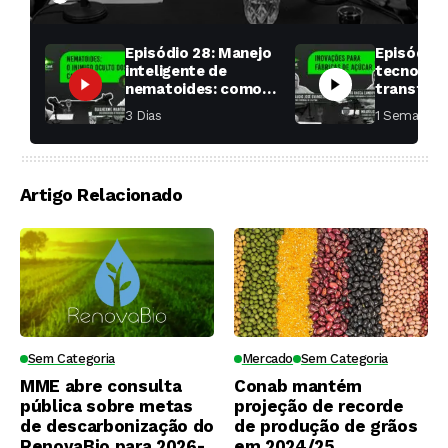
Episódio 28: Manejo
Episódio 
inteligente de
tecnologi
nematoides: como
transfor
aumentar a
fábricas 
3 Dias ⁮
1 Semana ⁮
produtividade das
soqueiras?
Artigo Relacionado
Sem Categoria
Mercado
Sem Categoria
MME abre consulta
Conab mantém
pública sobre metas
projeção de recorde
de descarbonização do
de produção de grãos
RenovaBio para 2026-
em 2024/25