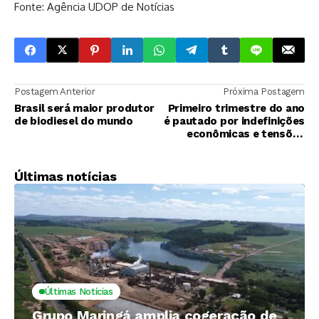
Fonte: Agência UDOP de Notícias
Postagem Anterior
Próxima Postagem
Brasil será maior produtor
Primeiro trimestre do ano
de biodiesel do mundo
é pautado por indefinições
econômicas e tensões
comerciais entre China-
EUA, travando decisões no
agronegócio
Últimas notícias
Últimas Notícias
Grupo Maringá amplia cogeração de