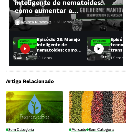
inteligente de nematoides:
como aumentar a
produtividade das soqueiras?
Revista RPanews
13 Horas ⁮
Episódio 28: Manejo
Episódio 
inteligente de
tecnologi
nematoides: como
transfor
aumentar a
fábricas 
13 Horas ⁮
1 Semana ⁮
produtividade das
soqueiras?
Artigo Relacionado
Sem Categoria
Mercado
Sem Categoria