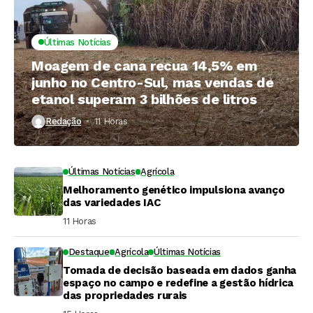
Últimas Notícias
Moagem de cana recua 14,5% em
junho no Centro-Sul, mas vendas de
etanol superam 3 bilhões de litros
Redação
11 Horas ⁮
Últimas Notícias
Agrícola
Melhoramento genético impulsiona avanço
das variedades IAC
11 Horas ⁮
Destaque
Agrícola
Últimas Notícias
Tomada de decisão baseada em dados ganha
espaço no campo e redefine a gestão hídrica
das propriedades rurais