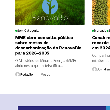
Sem Categoria
Mercado
MME abre consulta pública
Conab m
sobre metas de
recorde
descarbonização do RenovaBio
em 202
para 2026-2035
Companhia 
O Ministério de Minas e Energia (MME)
milhões de
abriu nesta quinta-feira (11) a...
do...
Jornalis
Redação
11 Meses ⁮