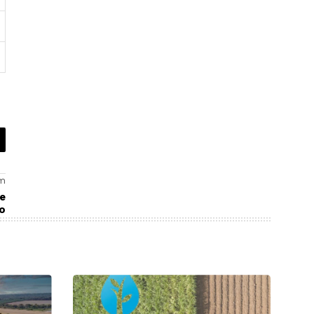
dade das
soqueira
s?
em
de
ro