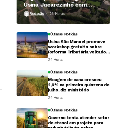
Usina Jacarezinho com
investimento de R$ 120
Redação
23 Horas ⁮
milhões
Últimas Notícias
Usina São Manoel promove
workshop gratuito sobre
Reforma Tributária voltado
ao agronegócio.
24 Horas ⁮
Últimas Notícias
Moagem de cana cresceu
2,6% na primeira quinzena de
julho, diz ministério
24 Horas ⁮
Últimas Notícias
Governo tenta atender setor
DaCana Cast
de etanol em projeto para
reduzir tributo sobre