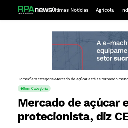
Últimas Notícias
Agrícola
Ind
Home
Sem categoria
Mercado de açúcar está se tornando menos
Sem Categoria
Mercado de açúcar 
protecionista, diz C