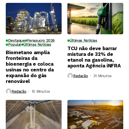
Destaque
Fenasucro 2026
Últimas Notícias
Popular
Últimas Notícias
TCU não deve barrar
Biometano amplia
mistura de 32% de
fronteiras da
etanol na gasolina,
bioenergia e coloca
aponta Agência iNFRA
usinas no centro da
expansão do gás
Redação
31 Minutos ⁮
renovável
Redação
10 Minutos ⁮