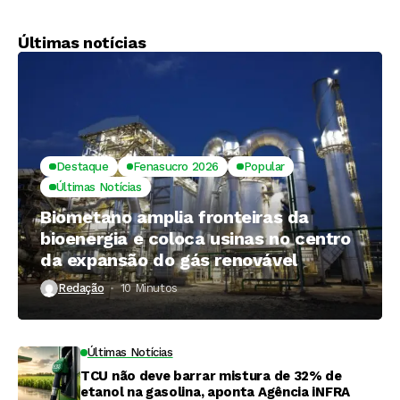
etanol tem queda,
fechamento de
diz ANP
Ormuz, dizem fontes
Últimas notícias
Destaque
Fenasucro 2026
Popular
Últimas Notícias
Biometano amplia fronteiras da
bioenergia e coloca usinas no centro
da expansão do gás renovável
Redação
10 Minutos ⁮
Últimas Notícias
TCU não deve barrar mistura de 32% de
etanol na gasolina, aponta Agência iNFRA