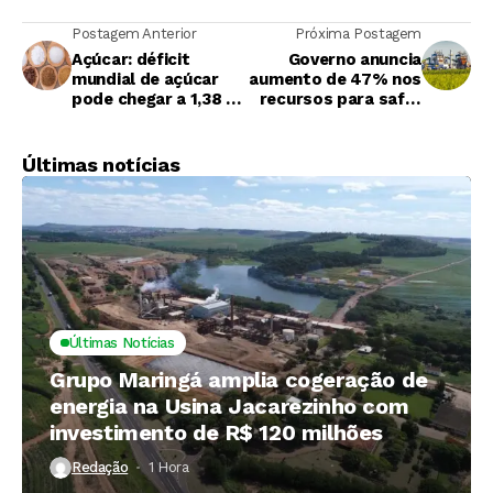
Postagem Anterior
Próxima Postagem
Açúcar: déficit
Governo anuncia
mundial de açúcar
aumento de 47% nos
pode chegar a 1,38 mi
recursos para safra
de ton
20/21
Últimas notícias
Últimas Notícias
Grupo Maringá amplia cogeração de
energia na Usina Jacarezinho com
investimento de R$ 120 milhões
Redação
1 Hora ⁮