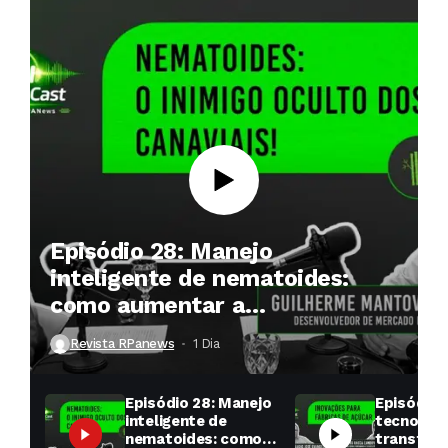
Episódio 28: Manejo
inteligente de nematoides:
como aumentar a
produtividade das soqueiras?
Revista RPanews
1 Dia ⁮
Episódio 28: Manejo
Episódio 
inteligente de
tecnologi
nematoides: como
transfor