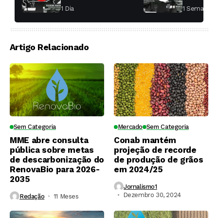
aumentar a
fábricas 
1 Dia ⁮
1 Semana ⁮
produtividade das
soqueiras?
Artigo Relacionado
Sem Categoria
Mercado
Sem Categoria
MME abre consulta
Conab mantém
pública sobre metas
projeção de recorde
de descarbonização do
de produção de grãos
RenovaBio para 2026-
em 2024/25
2035
Jornalismo1
Dezembro 30, 2024
Redação
11 Meses ⁮