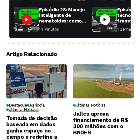
Episódio 28: Manejo
Episódio 
inteligente de
tecnologi
nematoides: como
transfor
aumentar a
fábricas 
14 Minutos ⁮
1 Semana ⁮
produtividade das
soqueiras?
Artigo Relacionado
Destaque
Agrícola
Últimas Notícias
Últimas Notícias
Jalles aprova
Tomada de decisão
financiamento de R$
baseada em dados
300 milhões com o
ganha espaço no
BNDES
campo e redefine a