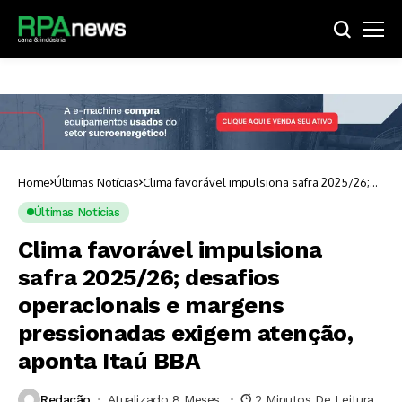
Home
Últimas Notícias
Clima favorável impulsiona safra 2025/26;
desafios operacionais e margens
pressionadas exigem atenção, aponta Itaú
Últimas Notícias
BBA
Clima favorável impulsiona
safra 2025/26; desafios
operacionais e margens
pressionadas exigem atenção,
aponta Itaú BBA
Redação
Atualizado 8 Meses ⁮
2 Minutos De Leitura