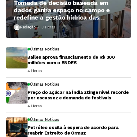
Tomada de decisão baseada em
dados ganha espaço no campo e
redefine a gestão hídrica das
propriedades rurais
Redação
3 Horas ⁮
Últimas Notícias
Jalles aprova financiamento de R$ 300
milhões com o BNDES
4 Horas ⁮
Últimas Notícias
Preço do açúcar na Índia atinge nível recorde
por escassez e demanda de festivais
4 Horas ⁮
Últimas Notícias
Petróleo oscila à espera de acordo para
reabrir Estreito de Ormuz