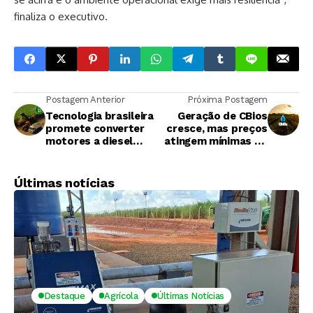
finaliza o executivo.
Postagem Anterior
Próxima Postagem
Tecnologia brasileira
Geração de CBios
promete converter
cresce, mas preços
motores a diesel
atingem mínimas do
para 100% etanol
ano, mostra Itaú BBA
Últimas notícias
Destaque
Agrícola
Últimas Notícias