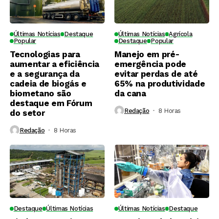
Últimas Notícias
Destaque
Últimas Notícias
Agrícola
Popular
Destaque
Popular
Tecnologias para
Manejo em pré-
aumentar a eficiência
emergência pode
e a segurança da
evitar perdas de até
cadeia de biogás e
65% na produtividade
biometano são
da cana
destaque em Fórum
Redação
8 Horas ⁮
do setor
Redação
8 Horas ⁮
Destaque
Últimas Notícias
Últimas Notícias
Destaque