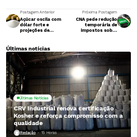
Postagem Anterior
Próxima Postagem
Açúcar oscila com
CNA pede redução
dólar forte e
temporária de
projeções de
impostos sobre
superávit global;
diesel para mitigar
contrato de maio
impactos na
fecha a 14,37 c/lb
economia
Últimas notícias
Últimas Notícias
CRV Industrial renova certificação
Kosher e reforça compromisso com a
qualidade
Redação
15 Horas ⁮