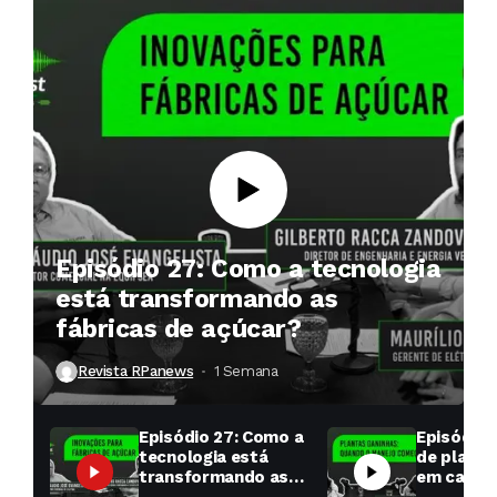
Episódio 27: Como a tecnologia
está transformando as
fábricas de açúcar?
Revista RPanews
1 Semana ⁮
Episódio 27: Como a
Episódio 
tecnologia está
de planta
transformando as
em cana: 