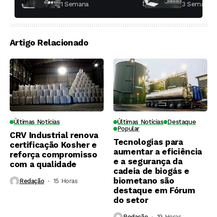
fábricas de açúcar?
começar 
1 Semana ⁮
3 Semanas ⁮
toda a di
Artigo Relacionado
Últimas Notícias
Últimas Notícias
Destaque
Popular
CRV Industrial renova
Tecnologias para
certificação Kosher e
aumentar a eficiência
reforça compromisso
e a segurança da
com a qualidade
cadeia de biogás e
biometano são
Redação
15 Horas ⁮
destaque em Fórum
do setor
Redação
19 Horas ⁮