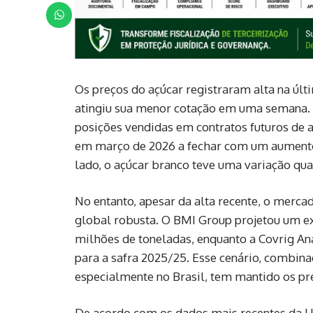
Os preços do açúcar registraram alta na últ
atingiu sua menor cotação em uma semana.
posições vendidas em contratos futuros de 
em março de 2026 a fechar com um aumento 
lado, o açúcar branco teve uma variação qua
No entanto, apesar da alta recente, o merca
global robusta. O BMI Group projetou um ex
milhões de toneladas, enquanto a Covrig Ana
para a safra 2025/25. Esse cenário, combin
especialmente no Brasil, tem mantido os pre
De acordo com os dados mais recentes da Un