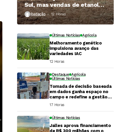
Sul, mas vendas de etanol
superam 3 bilhões de litros
Redação
12 Horas ⁮
Últimas Notícias
Agrícola
Melhoramento genético
impulsiona avanço das
variedades IAC
12 Horas ⁮
Destaque
Agrícola
Últimas Notícias
Tomada de decisão baseada
em dados ganha espaço no
campo e redefine a gestão
hídrica das propriedades
17 Horas ⁮
rurais
Últimas Notícias
Jalles aprova financiamento
DaCana Cast
de R$ 300 milhões com o