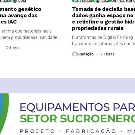
tícias
Agrícola
Destaque
Agrícola
Últimas Notíc
mento genético
Tomada de decisão bas
ona avanço das
dados ganha espaço no
es IAC
e redefine a gestão hídr
propriedades rurais
a afirma que materiais mais
nem produtividade, sanidade e
Plataformas de Digital Farming
, mas...
transformam informações em d
12 Horas ⁮
mais rápidas, aumentam a...
Redação
17 Horas ⁮