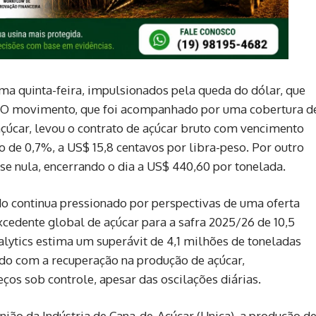
ima quinta-feira, impulsionados pela queda do dólar, que
 O movimento, que foi acompanhado por uma cobertura d
açúcar, levou o contrato de açúcar bruto com vencimento
de 0,7%, a US$ 15,8 centavos por libra-peso. Por outro
se nula, encerrando o dia a US$ 440,60 por tonelada.
do continua pressionado por perspectivas de uma oferta
cedente global de açúcar para a safra 2025/26 de 10,5
lytics estima um superávit de 4,1 milhões de toneladas
ado com a recuperação na produção de açúcar,
ços sob controle, apesar das oscilações diárias.
ião da Indústria de Cana-de-Açúcar (Unica), a produção d