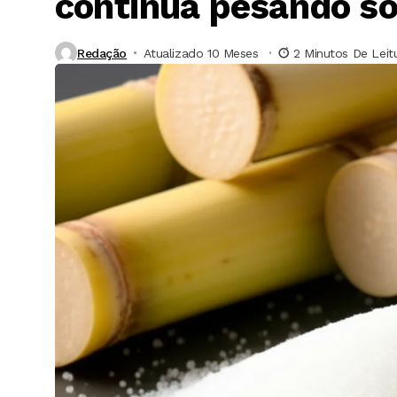
continua pesando s
Redação
Atualizado 10 Meses ⁮
2 Minutos De Leit