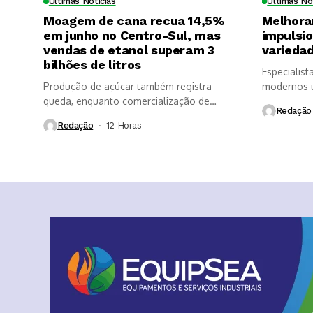
Últimas Notícias
Últimas No
Moagem de cana recua 14,5%
Melhora
em junho no Centro-Sul, mas
impulsi
vendas de etanol superam 3
variedad
bilhões de litros
Especialist
Produção de açúcar também registra
modernos u
queda, enquanto comercialização de
longevidade
Redação
etanol é impulsionada...
Redação
12 Horas ⁮