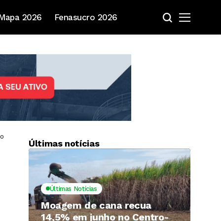
Mapa 2026
Fenasucro 2026
do
Últimas notícias
Últimas Notícias
Moagem de cana recua
14,5% em junho no Centro-