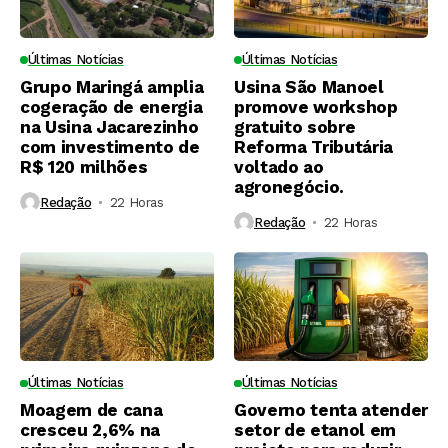
Últimas Notícias
Últimas Notícias
Grupo Maringá amplia
Usina São Manoel
cogeração de energia
promove workshop
na Usina Jacarezinho
gratuito sobre
com investimento de
Reforma Tributária
R$ 120 milhões
voltado ao
agronegócio.
Redação
22 Horas ⁮
Redação
22 Horas ⁮
Últimas Notícias
Últimas Notícias
Moagem de cana
Governo tenta atender
cresceu 2,6% na
setor de etanol em