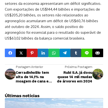
setores da economia apresentaram um déficit significativo.
Com exportações de US$144,44 bilhões e importações de
US$205,20 bilhões, os setores não relacionados ao
agronegócio acumularam um déficit de US$60,76 bilhões
até outubro de 2024. Assim, o saldo positivo do
agronegócio foi essencial para o resultado do superávit de
US$63,02 bilhões da balança comercial brasileira.
Postagem Anterior
Próxima Postagem
CerradinhoBio tem
Rubi S.A. já doou
alta de 14,1% na
quase 14 mil mudas
moagem de cana e
de árvores em 2024
registra melhora nos
resultados
financeiros
Últimas notícias