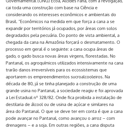
Governamental (ONG) Ecoa, Alcides Faria, com a revogação,
cai toda uma construção com base na Ciência e
considerando os interesses econômicos e ambientais do
Brasil. “Econômicos na medida em que força a cana a se
expandir por territórios já ocupados, por áreas com solos
degradados pela pecuária. Do ponto de vista ambiental, a
chegada da cana na Amazônia forçará o desmatamento. O
processo em geral é o seguinte: a cana ocupa áreas de
gado, o gado busca novas áreas virgens, florestadas. No
Pantanal, os agroquímicos utilizados intensivamente na cana
trarão danos irreversíveis para os ecossistemas que
aportarem os empreendimentos sucroalcooleiros. Na
década de 80, já se tinha planejado a construção de uma
grande usina no Pantanal, a sociedade reagiu e foi aprovada
a Lei Estadual nº 328/82. Onde fica proibida a instalação de
destilaria de álcool ou de usina de açúcar e similares na
área do Pantanal. O que se deve ter em conta é que a cana
pode avançar no Pantanal, como avançou o arroz – com
drenagens – e a soja. Em outras regiões, a cana disputa