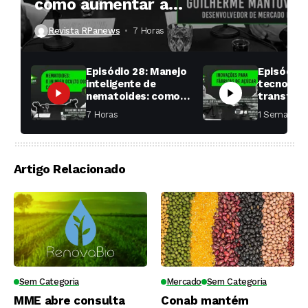
como aumentar a
produtividade das soqueiras?
Revista RPanews
7 Horas ⁮
Episódio 28: Manejo
Episódio 
inteligente de
tecnologi
nematoides: como
transfor
aumentar a
fábricas 
7 Horas ⁮
1 Semana ⁮
produtividade das
soqueiras?
Artigo Relacionado
Sem Categoria
Mercado
Sem Categoria
MME abre consulta
Conab mantém