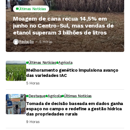
Últimas Notícias
Moagem de cana recua 14,5% em
junho no Centro-Sul, mas vendas de
etanol superam 3 bilhões de litros
Redação
5 Horas ⁮
Últimas Notícias
Agrícola
Melhoramento genético impulsiona avanço
das variedades IAC
5 Horas ⁮
Destaque
Agrícola
Últimas Notícias
Tomada de decisão baseada em dados ganha
espaço no campo e redefine a gestão hídrica
das propriedades rurais
9 Horas ⁮