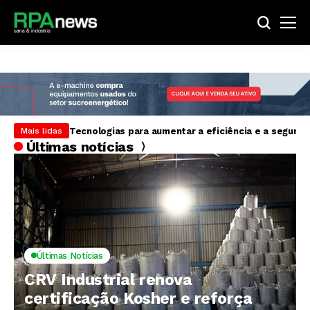
S&P rebaixa rating da Cosan para ‘B+’ e mantém per
Mais lidas
Últimas notícias
Últimas Notícias
CRV Industrial renova
certificação Kosher e reforça