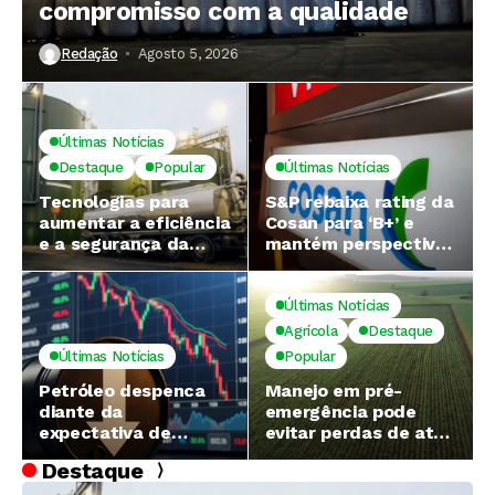
compromisso com a qualidade
Redação
Agosto 5, 2026
Últimas Notícias
Destaque
Popular
Últimas Notícias
Tecnologias para
S&P rebaixa rating da
aumentar a eficiência
Cosan para ‘B+’ e
e a segurança da
mantém perspectiva
cadeia de biogás e
negativa
biometano são
destaque em Fórum
Últimas Notícias
do setor
Agrícola
Destaque
Últimas Notícias
Popular
Petróleo despenca
Manejo em pré-
diante da
emergência pode
expectativa de
evitar perdas de até
acordo para
65% na
Destaque
reabertura de Ormuz
produtividade da