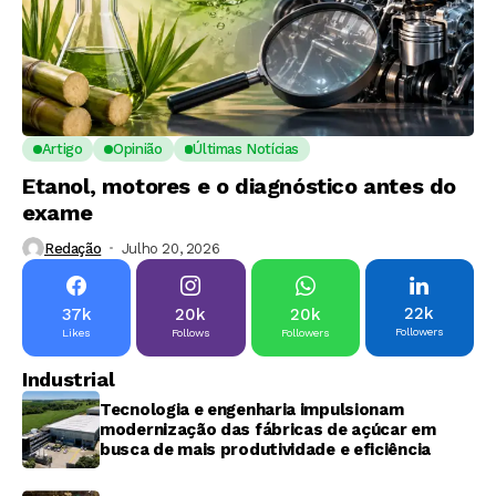
Artigo
Opinião
Últimas Notícias
Etanol, motores e o diagnóstico antes do
exame
Redação
Julho 20, 2026
22k
37k
20k
20k
Followers
Likes
Follows
Followers
Industrial
Tecnologia e engenharia impulsionam
modernização das fábricas de açúcar em
busca de mais produtividade e eficiência